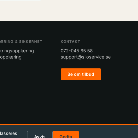
ÆRING & SIKKERHET
KONTAKT
ikringsopplæring
072-045 65 58
eopplæring
support@siloservice.se
Be om tilbud
plasseres
Avvis
Godta