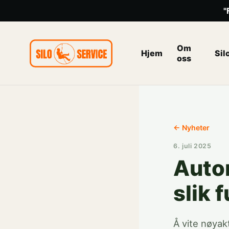
"
Om
Hjem
Sil
oss
← Nyheter
6. juli 2025
Autom
slik 
Å vite nøyak