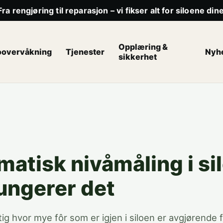
Fra rengjøring til reparasjon – vi fikser alt for siloene dine
Opplæring &
oovervåkning
Tjenester
Nyh
sikkerhet
atisk nivåmåling i sil
fungerer det
tig hvor mye fôr som er igjen i siloen er avgjørende f