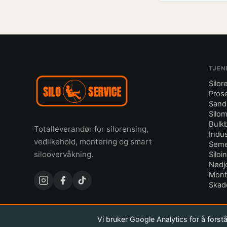
TJEN
Silor
Pros
Sand
Silom
Bulkb
Totalleverandør for silorensing,
Indus
vedlikehold, montering og smart
Seme
siloovervåkning.
Siloi
Nødj
Mont
Skad
Vi bruker Google Analytics for å fors