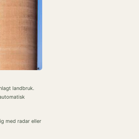
nlagt landbruk.
 automatisk
g med radar eller