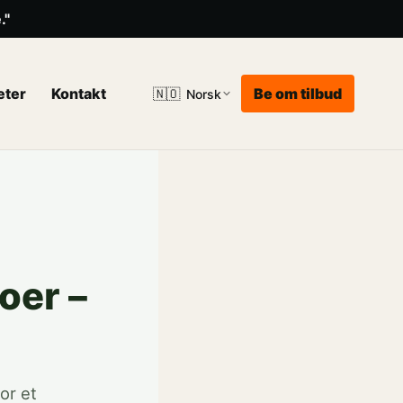
."
eter
Kontakt
Be om tilbud
🇳🇴
Norsk
oer –
or et