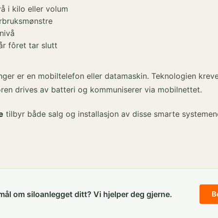
å i kilo eller volum
orbruksmønstre
nivå
r fôret tar slutt
nger er en mobiltelefon eller datamaskin. Teknologien krev
oren drives av batteri og kommuniserer via mobilnettet.
e
tilbyr både salg og installasjon av disse smarte systeme
ål om siloanlegget ditt? Vi hjelper deg gjerne.
B