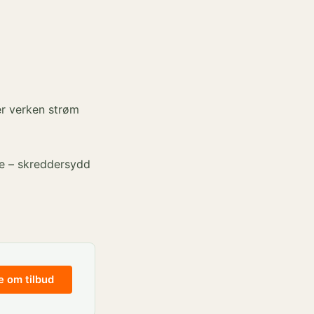
er verken strøm
ne – skreddersydd
e om tilbud