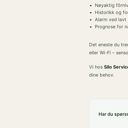
Nøyaktig fôrniv
Historikk og f
Alarm ved lavt 
Prognose for nå
Det eneste du tre
eller Wi-Fi – sens
Vi hos
Silo Servic
dine behov.
Har du spørsm