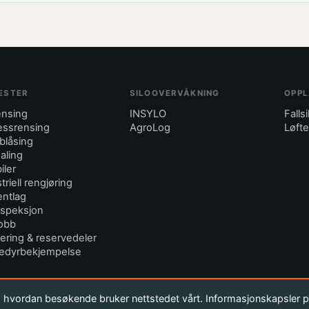
ESTER
SILOOVERVÅKNING
OPPL
ensing
INSYLO
Falls
essrensing
AgroLog
Løft
blåsing
aling
iler
triell rengjøring
ntlag
nspeksjon
obb
ering & reservedeler
edyrbekjempelse
tå hvordan besøkende bruker nettstedet vårt. Informasjonskapsler 