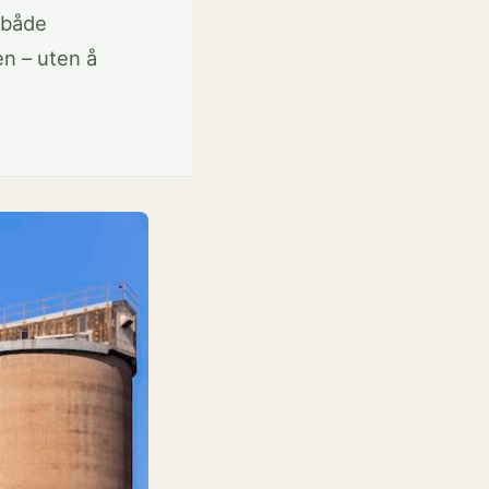
 både
en – uten å