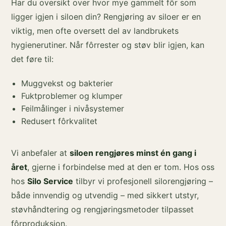
Har du oversikt over hvor mye gammelt fôr som
ligger igjen i siloen din? Rengjøring av siloer er en
viktig, men ofte oversett del av landbrukets
hygienerutiner. Når fôrrester og støv blir igjen, kan
det føre til:
Muggvekst og bakterier
Fuktproblemer og klumper
Feilmålinger i nivåsystemer
Redusert fôrkvalitet
Vi anbefaler at
siloen rengjøres minst én gang i
året
, gjerne i forbindelse med at den er tom. Hos oss
hos
Silo Service
tilbyr vi profesjonell silorengjøring –
både innvendig og utvendig – med sikkert utstyr,
støvhåndtering og rengjøringsmetoder tilpasset
fôrproduksjon.