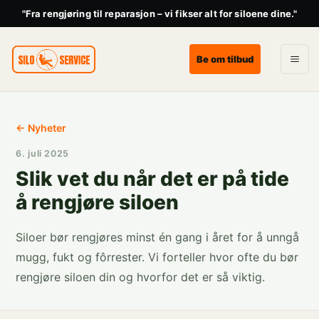
"Fra rengjøring til reparasjon – vi fikser alt for siloene dine."
Be om tilbud
← Nyheter
6. juli 2025
Slik vet du når det er på tide
å rengjøre siloen
Siloer bør rengjøres minst én gang i året for å unngå
mugg, fukt og fôrrester. Vi forteller hvor ofte du bør
rengjøre siloen din og hvorfor det er så viktig.