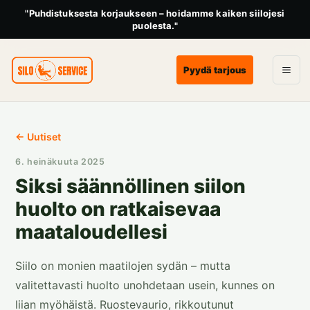
"Puhdistuksesta korjaukseen – hoidamme kaiken siilojesi
puolesta."
Pyydä tarjous
← Uutiset
6. heinäkuuta 2025
Siksi säännöllinen siilon
huolto on ratkaisevaa
maataloudellesi
Siilo on monien maatilojen sydän – mutta
valitettavasti huolto unohdetaan usein, kunnes on
liian myöhäistä. Ruostevaurio, rikkoutunut