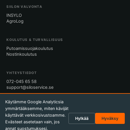
SIILON VALVONTA
INSYLO
AgroLog
KOULUTUS & TURVALLISUUS
Putoamissuojakoulutus
Nostinkoulutus
YHTEYSTIEDOT
072-045 65 58
support@siloservice.se
Käytämme Google Analyticsia
Pyydä tarjous
ymmärtääksemme, miten kävijät
käyttävät verkkosivustoamme.
Hylkää
Hyväksy
Evästeet asetetaan vain, jos
annat suostumuksesi.