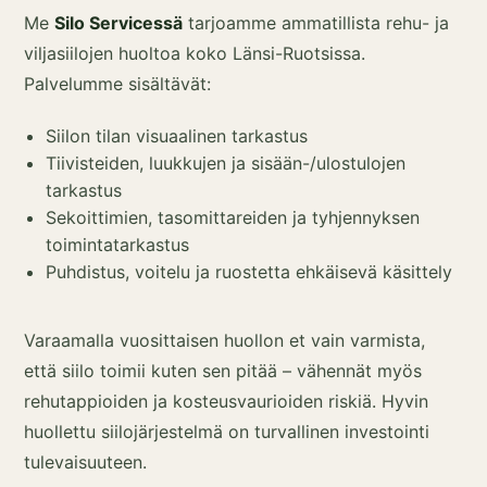
Me
Silo Servicessä
tarjoamme ammatillista rehu- ja
viljasiilojen huoltoa koko Länsi-Ruotsissa.
Palvelumme sisältävät:
Siilon tilan visuaalinen tarkastus
Tiivisteiden, luukkujen ja sisään-/ulostulojen
tarkastus
Sekoittimien, tasomittareiden ja tyhjennyksen
toimintatarkastus
Puhdistus, voitelu ja ruostetta ehkäisevä käsittely
Varaamalla vuosittaisen huollon et vain varmista,
että siilo toimii kuten sen pitää – vähennät myös
rehutappioiden ja kosteusvaurioiden riskiä. Hyvin
huollettu siilojärjestelmä on turvallinen investointi
tulevaisuuteen.