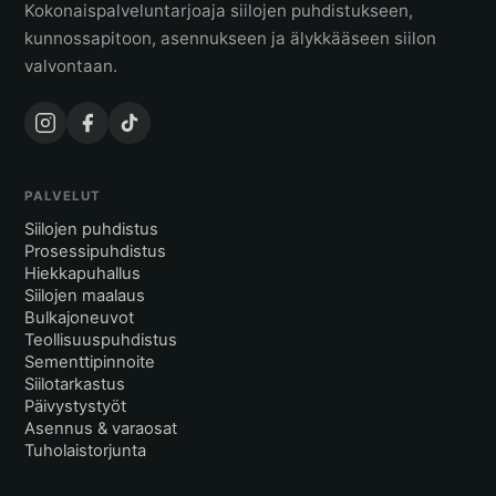
Kokonaispalveluntarjoaja siilojen puhdistukseen,
kunnossapitoon, asennukseen ja älykkääseen siilon
valvontaan.
PALVELUT
Siilojen puhdistus
Prosessipuhdistus
Hiekkapuhallus
Siilojen maalaus
Bulkajoneuvot
Teollisuuspuhdistus
Sementtipinnoite
Siilotarkastus
Päivystystyöt
Asennus & varaosat
Tuholaistorjunta