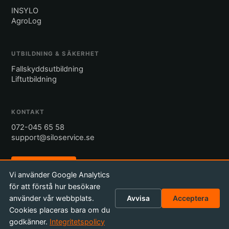
INSYLO
AgroLog
UTBILDNING & SÄKERHET
Fallskyddsutbildning
Liftutbildning
KONTAKT
072-045 65 58
support@siloservice.se
Begär offert
Vi använder Google Analytics
för att förstå hur besökare
använder vår webbplats.
Avvisa
Acceptera
Cookies placeras bara om du
© 2026 Silo Service Sweden AB
godkänner.
Integritetspolicy
Köpvillkor
Integritetspolicy