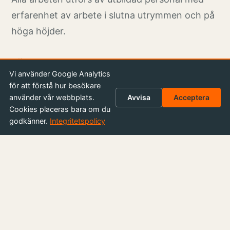
erfarenhet av arbete i slutna utrymmen och på
höga höjder.
Förebygg problem med regelbunden
rengöring
Vi använder Google Analytics
för att förstå hur besökare
Silor som inte rengörs i tid riskerar
använder vår webbplats.
Avvisa
Acceptera
Cookies placeras bara om du
igensättning, korrosion, minskad
godkänner.
Integritetspolicy
lagringskapacitet och till och med
produktionsstopp. Med rätt skötsel förlänger
du silons livslängd och undviker dyra
driftavbrott.
Kontakta oss för offert eller inspektion
Behöver du rengöra en silo? Vi erbjuder både