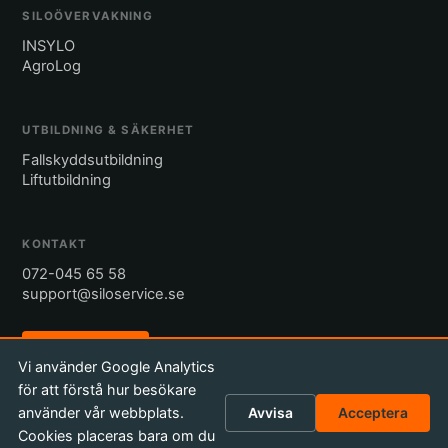
SILOÖVERVAKNING
INSYLO
AgroLog
UTBILDNING & SÄKERHET
Fallskyddsutbildning
Liftutbildning
KONTAKT
072-045 65 58
support@siloservice.se
Begär offert
Vi använder Google Analytics
för att förstå hur besökare
använder vår webbplats.
Avvisa
Acceptera
Cookies placeras bara om du
© 2026 Silo Service Sweden AB