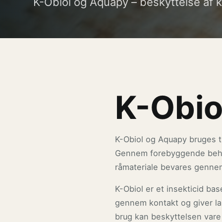
K-Obiol og Aquapy – beskyttelse af 
K-Obio
K-Obiol og Aquapy bruges t
Gennem forebyggende behan
råmateriale bevares genne
K-Obiol er et insekticid bas
gennem kontakt og giver la
brug kan beskyttelsen vare 