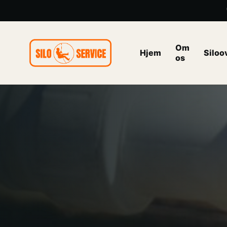
Om
Hjem
Siloo
os