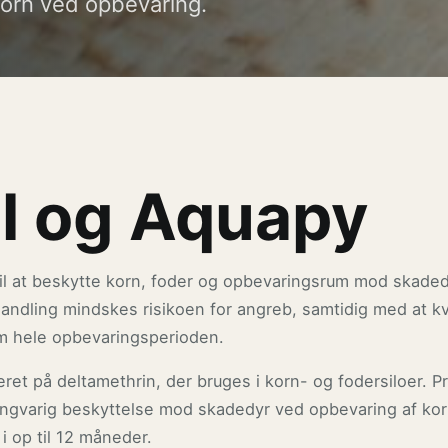
korn ved opbevaring.
l og Aquapy
il at beskytte korn, foder og opbevaringsrum mod skaded
dling mindskes risikoen for angreb, samtidig med at kv
m hele opbevaringsperioden.
eret på deltamethrin, der bruges i korn- og fodersiloer. Pr
ngvarig beskyttelse mod skadedyr ved opbevaring af kor
i op til 12 måneder.