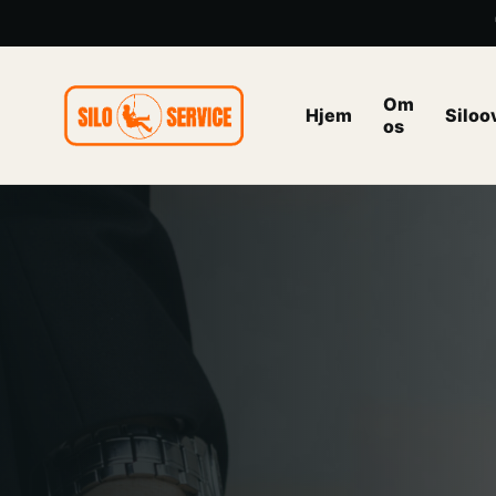
Om
Hjem
Siloo
os