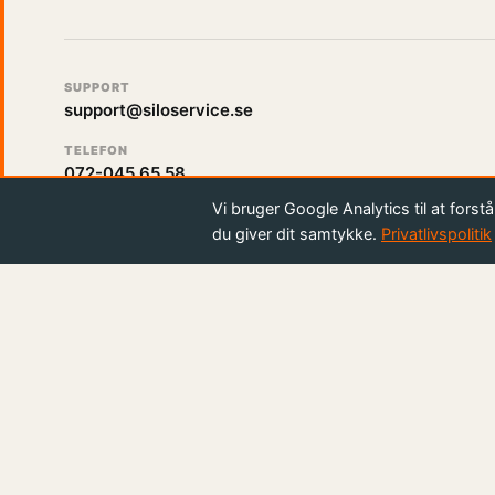
SUPPORT
support@siloservice.se
TELEFON
072-045 65 58
Vi bruger Google Analytics til at for
du giver dit samtykke.
Privatlivspolitik