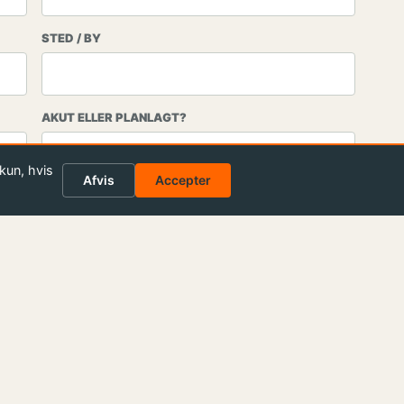
STED / BY
AKUT ELLER PLANLAGT?
kun, hvis
Afvis
Accepter
 forespørgsel