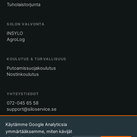
Tuholaistorjunta
SIILON VALVONTA
INSYLO
AgroLog
KOULUTUS & TURVALLISUUS
Putoamissuojakoulutus
Nostinkoulutus
YHTEYSTIEDOT
072-045 65 58
support@siloservice.se
Käytämme Google Analyticsia
Pyydä tarjous
ymmärtääksemme, miten kävijät