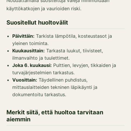
Noudattamalla suositeltuja välejä minimoidaan
käyttökatkojen ja vaurioiden riski.
Suositellut huoltovälit
Päivittäin:
Tarkista lämpötila, kosteustasot ja
yleinen toiminta.
Kuukausittain:
Tarkasta luukut, tiivisteet,
ilmanvaihto ja tuulettimet.
Joka 6. kuukausi:
Pulttien, levyjen, tikkaiden ja
turvajärjestelmien tarkastus.
Vuosittain:
Täydellinen puhdistus,
mittauslaitteiden tekninen läpikäynti ja
dokumentoitu tarkastus.
Merkit siitä, että huoltoa tarvitaan
aiemmin