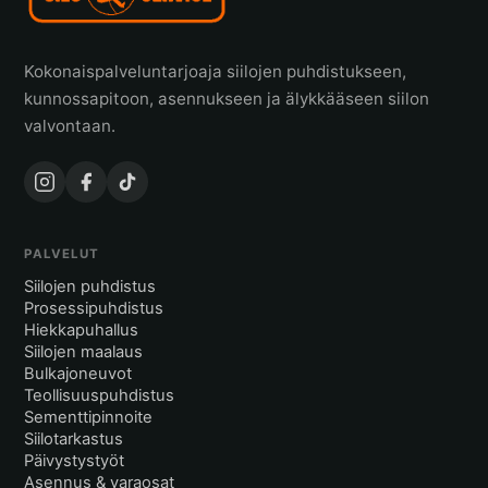
Kokonaispalveluntarjoaja siilojen puhdistukseen,
kunnossapitoon, asennukseen ja älykkääseen siilon
valvontaan.
PALVELUT
Siilojen puhdistus
Prosessipuhdistus
Hiekkapuhallus
Siilojen maalaus
Bulkajoneuvot
Teollisuuspuhdistus
Sementtipinnoite
Siilotarkastus
Päivystystyöt
Asennus & varaosat