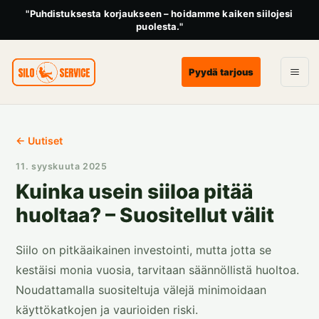
"Puhdistuksesta korjaukseen – hoidamme kaiken siilojesi
puolesta."
Pyydä tarjous
← Uutiset
11. syyskuuta 2025
Kuinka usein siiloa pitää
huoltaa? – Suositellut välit
Siilo on pitkäaikainen investointi, mutta jotta se
kestäisi monia vuosia, tarvitaan säännöllistä huoltoa.
Noudattamalla suositeltuja välejä minimoidaan
käyttökatkojen ja vaurioiden riski.