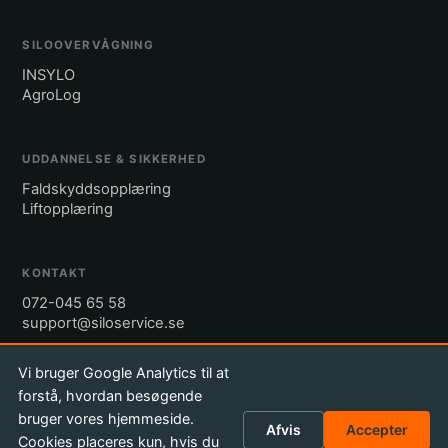
SILOOVERVÅGNING
INSYLO
AgroLog
UDDANNELSE & SIKKERHED
Faldskyddsopplæring
Liftopplæring
KONTAKT
072-045 65 58
support@siloservice.se
Vi bruger Google Analytics til at
Anmod om tilbud
forstå, hvordan besøgende
bruger vores hjemmeside.
Afvis
Accepter
Cookies placeres kun, hvis du