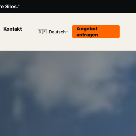
e Silos."
Angebot
Kontakt
🇩🇪
Deutsch
anfragen