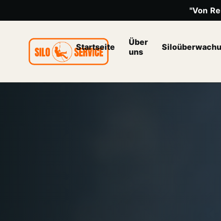
"Von Rei
Über
Startseite
Siloüberwach
uns