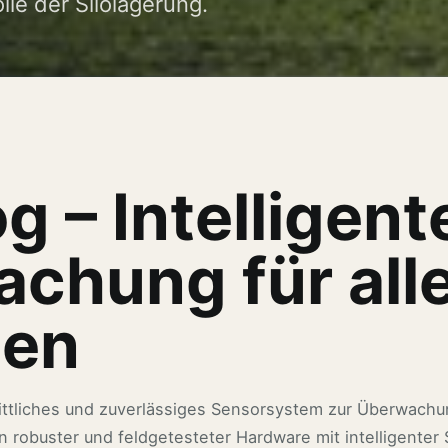
le der Silolagerung.
g – Intelligent
chung für all
pen
rittliches und zuverlässiges Sensorsystem zur Überwachu
n robuster und feldgetesteter Hardware mit intelligenter