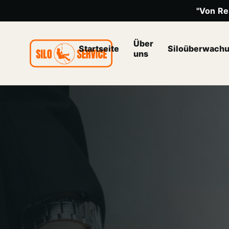
"Von Rei
Über
Startseite
Siloüberwach
uns